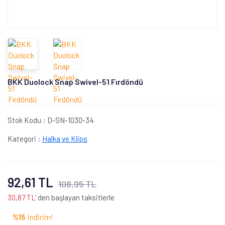
BKK Duolock Snap Swivel-51 Fırdöndü
Stok Kodu :
D-SN-1030-34
Kategori :
Halka ve Klips
92,61 TL
108,95 TL
30,87 TL
' den başlayan taksitlerle
%15
indirim!