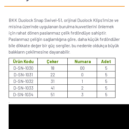
BKK Duolock Snap Swivel-51, orijinal Duolock Klips'imize ve
misina üzerinde uygulanan burulma kuvvetlerini önlemek
için rahat dönen paslanmaz çelik fırdöndüye sahiptir.
Paslanmaz çeliğin sağlamlığına göre, daha küçük fırdöndüler
bile dikkate değer bir güç sergiler, bu nedenle oldukça büyük
balıkların çekilmesine dayanabilir.
Ürün Kodu
Çeker
Numara
Adet
D-SN-1030
18
00
5
D-SN-1031
22
0
5
D-SN-1032
31
1
5
D-SN-1033
41
2
5
D-SN-1034
51
3
5
.