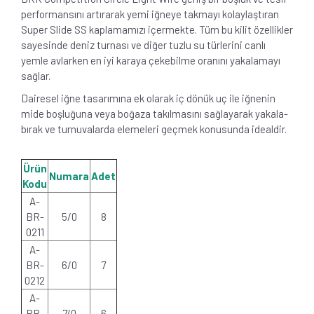
performansını artırarak yemi iğneye takmayı kolaylaştıran
Super Slide SS kaplamamızı içermekte. Tüm bu kilit özellikler
sayesinde deniz turnası ve diğer tuzlu su türlerini canlı
yemle avlarken en iyi karaya çekebilme oranını yakalamayı
sağlar.
Dairesel iğne tasarımına ek olarak iç dönük uç ile iğnenin
mide boşluğuna veya boğaza takılmasını sağlayarak yakala-
bırak ve turnuvalarda elemeleri geçmek konusunda idealdir.
Ürün
Numara
Adet
Kodu
A-
BR-
5/0
8
0211
A-
BR-
6/0
7
0212
A-
BR-
7/0
6