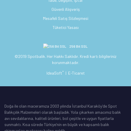
İade, Değişim, İptal
Güvenli Alışveriş
Mesafeli Satış Sözleşmesi
Tüketici Yasası
256 Bit SSL
©2019 Spotbalik. Her Hakkı Saklıdır. Kredi kartı bilgileriniz
korunmaktadır.
®
IdeaSoft
|
E-Ticaret
Doğa ile olan maceramıza 2003 yılında İstanbul Karaköy’de Spot
Balıkçılık Malzemeleri olarak başladık. Yola çıkarken amacımız balık
avı sevdalılarına, kaliteli ürünleri, bol çeşitle ve uygun fiyatlarla
sunmaktı. Kısa sürede Türkiye’nin en büyük ve kapsamlı balık
ekipmanları mağazası haline geldik.