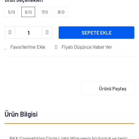
5/0
6/0
7/0
8/0
SEPETE EKLE
Favorilerime Ekle
Fiyatı Düşünce Haber Ver
Ürünü Paylaş
Ürün Bilgisi
BKK Competition Circle Light Wire geniş bir boşluk ve tesir