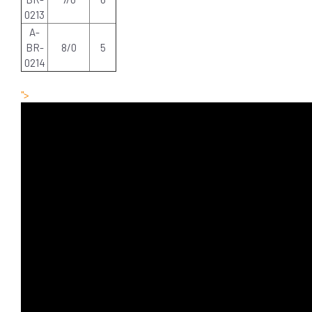
0213
A-
BR-
8/0
5
0214
">