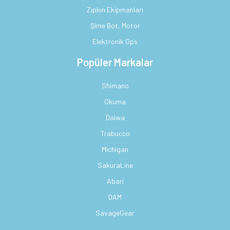
Zıpkın Ekipmanları
Şime Bot, Motor
Elektronik Gps
Popüler Markalar
Shimano
Okuma
Daiwa
Trabucco
Michigan
SakuraLine
Abari
DAM
SavageGear