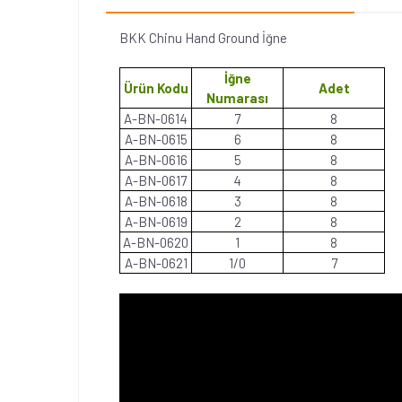
BKK Chinu Hand Ground İğne
İğne
Ürün Kodu
Adet
Numarası
A-BN-0614
7
8
A-BN-0615
6
8
A-BN-0616
5
8
A-BN-0617
4
8
A-BN-0618
3
8
A-BN-0619
2
8
A-BN-0620
1
8
A-BN-0621
1/0
7