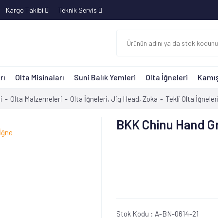
Kargo Takibi
Teknik Servis
rı
Olta Misinaları
Suni Balık Yemleri
Olta İğneleri
Kamış
i
Olta Malzemeleri
Olta İğneleri, Jig Head, Zoka
Tekli Olta İğneler
BKK Chinu Hand G
Stok Kodu :
A-BN-0614-21