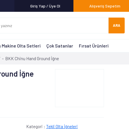
Giriş Yap / Üye Ol
Alışveriş Sepetim
ARA
 Makine Olta Setleri
Çok Satanlar
Fırsat Ürünleri
i
BKK Chinu Hand Ground İğne
round İğne
Kategori :
Tekli Olta İğneleri