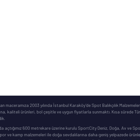
ne
Sık Sorulan Sorular
Ürün Garanti Şartları
ar
©2019 Spotbalik. Her Hakkı Saklıdır. Kredi kartı bilgileriniz korunmaktadır.
lan maceramıza 2003 yılında İstanbul Karaköy’de Spot Balıkçılık Malzemeleri
ına, kaliteli ürünleri, bol çeşitle ve uygun fiyatlarla sunmaktı. Kısa sürede 
ik.
da açtığımız 600 metrekare üzerine kurulu SportCity Deniz, Doğa, Av ve Spor 
or ve kamp malzemeleri ile doğa sevdalılarına daha geniş yelpazede ürünler 