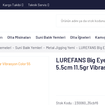
Kargo Takibi
Teknik Servis
rı
Olta Misinaları
Suni Balık Yemleri
Olta İğneleri
Kamış
zemeleri
Suni Balık Yemleri
Metal Jigging Yemi
LUREFANS Big Eye
LUREFANS Big Eye
5.5cm 11.5gr Vibra
Stok Kodu :
230060_35cbf6