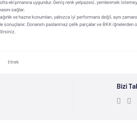
 olta ekipmanına uygundur. G
eniş renk yelpazesi, yemlenmek istemeyen
asını sağlar.
ğırlık ve hazne konumları, yalnızca iyi performans değil, aynı zamanda 
e sonuçlanır. Donanım paslanmaz çelik parçalar ve BKK iğnelerden ol
lirsiniz.
titrek
Bizi Ta