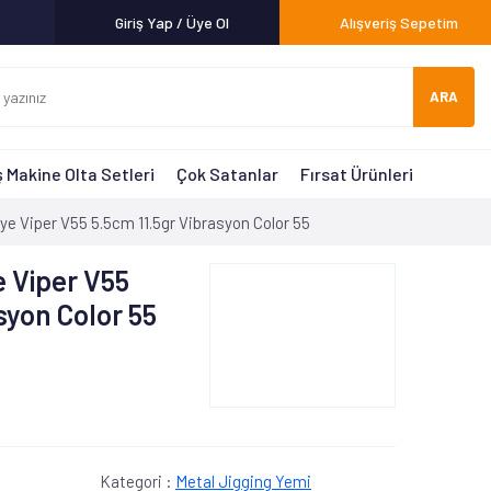
Giriş Yap / Üye Ol
Alışveriş Sepetim
ARA
 Makine Olta Setleri
Çok Satanlar
Fırsat Ürünleri
 Viper V55 5.5cm 11.5gr Vibrasyon Color 55
 Viper V55
syon Color 55
Kategori :
Metal Jigging Yemi