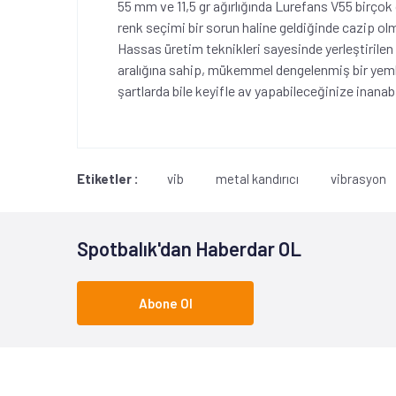
55 mm ve 11,5 gr ağırlığında Lurefans V55 birçok
renk seçimi bir sorun haline geldiğinde cazip olm
Hassas üretim teknikleri sayesinde yerleştirilen a
aralığına sahip, mükemmel dengelenmiş bir yeml
şartlarda bile keyifle av yapabileceğinize inanabi
Etiketler :
vib
metal kandırıcı
vibrasyon
Spotbalık'dan Haberdar OL
Abone Ol