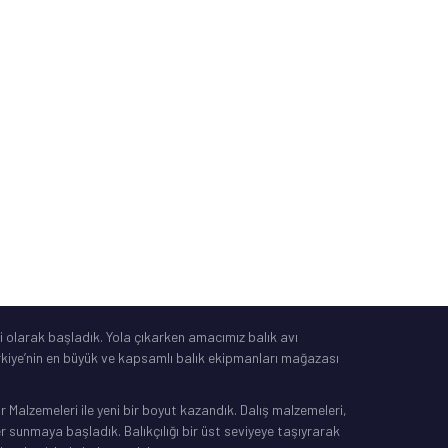
Güvenli Alışveriş
Mesafeli Satış Sözleşmesi
Tüketici Yasası
®
IdeaSoft
|
E-Ticaret
 olarak başladık. Yola çıkarken amacımız balık avı
Türkiye’nin en büyük ve kapsamlı balık ekipmanları mağazası
Malzemeleri ile yeni bir boyut kazandık. Dalış malzemeleri,
sunmaya başladık. Balıkçılığı bir üst seviyeye taşıyrarak