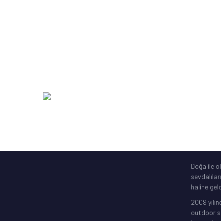
Kamış Makine Olta Setleri
SakuraLi
Yardımcı Olta Ekipmanları
Abari
Zıpkın Ekipmanları
DAM
Şime Bot, Motor
SavageGe
Elektronik Gps
256 Bit SSL
Doğa ile o
sevdalılar
haline geld
2009 yılın
outdoor sp