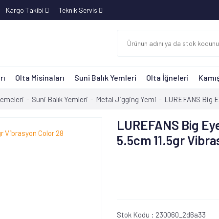
Kargo Takibi
Teknik Servis
rı
Olta Misinaları
Suni Balık Yemleri
Olta İğneleri
Kamış
zemeleri
Suni Balık Yemleri
Metal Jigging Yemi
LUREFANS Big Eye
LUREFANS Big Eye
5.5cm 11.5gr Vibra
Stok Kodu :
230060_2d6a33