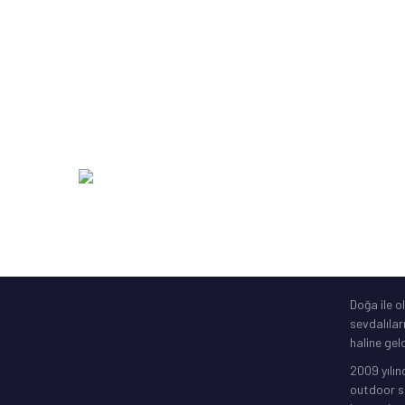
Kamış Makine Olta Setleri
SakuraLi
Yardımcı Olta Ekipmanları
Abari
Zıpkın Ekipmanları
DAM
Şime Bot, Motor
SavageGe
Elektronik Gps
256 Bit SSL
Doğa ile o
sevdalılar
haline geld
2009 yılın
outdoor sp