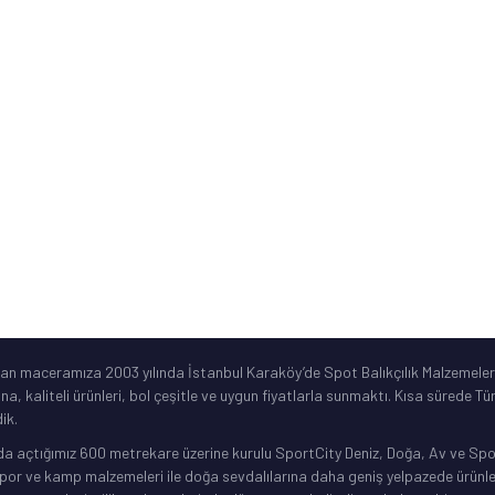
ne
Sık Sorulan Sorular
Ürün Garanti Şartları
ar
©2019 Spotbalik. Her Hakkı Saklıdır. Kredi kartı bilgileriniz korunmaktadır.
lan maceramıza 2003 yılında İstanbul Karaköy’de Spot Balıkçılık Malzemeleri
ına, kaliteli ürünleri, bol çeşitle ve uygun fiyatlarla sunmaktı. Kısa sürede 
ik.
da açtığımız 600 metrekare üzerine kurulu SportCity Deniz, Doğa, Av ve Spor 
or ve kamp malzemeleri ile doğa sevdalılarına daha geniş yelpazede ürünler 