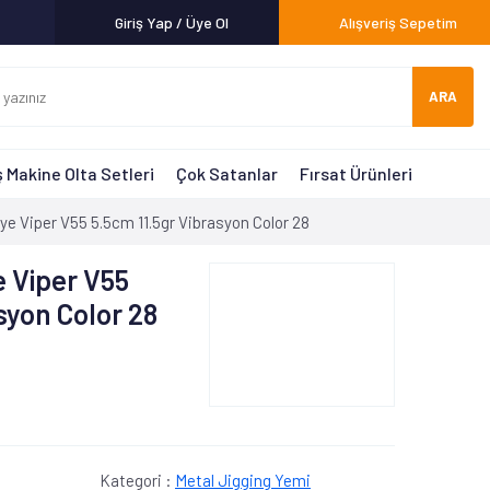
Giriş Yap / Üye Ol
Alışveriş Sepetim
ARA
 Makine Olta Setleri
Çok Satanlar
Fırsat Ürünleri
 Viper V55 5.5cm 11.5gr Vibrasyon Color 28
 Viper V55
syon Color 28
Kategori :
Metal Jigging Yemi