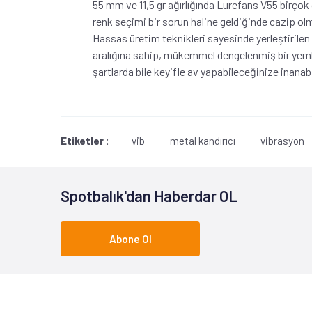
55 mm ve 11,5 gr ağırlığında Lurefans V55 birçok
renk seçimi bir sorun haline geldiğinde cazip olm
Hassas üretim teknikleri sayesinde yerleştirilen a
aralığına sahip, mükemmel dengelenmiş bir yeml
şartlarda bile keyifle av yapabileceğinize inanabi
Etiketler :
vib
metal kandırıcı
vibrasyon
Spotbalık'dan Haberdar OL
Abone Ol