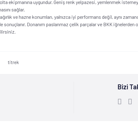
 olta ekipmanına uygundur. G
eniş renk yelpazesi, yemlenmek istemeyen
asını sağlar.
ğırlık ve hazne konumları, yalnızca iyi performans değil, aynı zamanda 
e sonuçlanır. Donanım paslanmaz çelik parçalar ve BKK iğnelerden ol
lirsiniz.
titrek
Bizi Ta