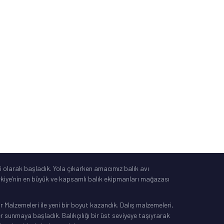
Güvenli Alışveriş
Mesafeli Satış Sözleşmesi
Tüketici Yasası
®
IdeaSoft
|
E-Ticaret
 olarak başladık. Yola çıkarken amacımız balık avı
Türkiye’nin en büyük ve kapsamlı balık ekipmanları mağazası
Malzemeleri ile yeni bir boyut kazandık. Dalış malzemeleri,
sunmaya başladık. Balıkçılığı bir üst seviyeye taşıyrarak