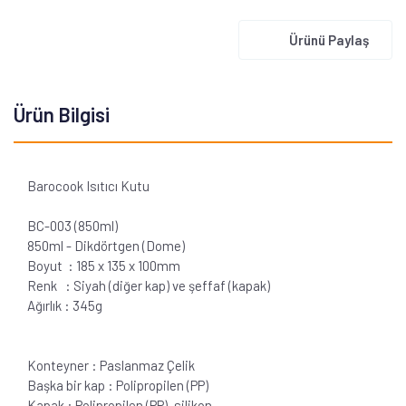
Ürünü Paylaş
Ürün Bilgisi
Barocook Isıtıcı Kutu
BC-003 (850ml)
850ml - Dikdörtgen (Dome)
Boyut : 185 x 135 x 100mm
Renk : Siyah (diğer kap) ve şeffaf (kapak)
Ağırlık : 345g
Konteyner : Paslanmaz Çelik
Başka bir kap : Polipropilen (PP)
Kapak : Polipropilen (PP), silikon