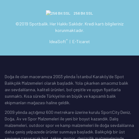
256 Bit SSL
©2019 Spotbalik. Her Hakkı Saklıdır. Kredi kartı bilgileriniz
korunmaktadır.
®
IdeaSoft
|
E-Ticaret
Doğa ile olan maceramıza 2003 yılında İstanbul Karaköy’de Spot
Balıkçılık Malzemeleri olarak başladık. Yola çıkarken amacımız balık
avı sevdalılarına, kaliteli ürünleri, bol çeşitle ve uygun fiyatlarla
sunmaktı. Kısa sürede Türkiye’nin en büyük ve kapsamlı balık
ekipmanları mağazası haline geldik.
2009 yılında açtığımız 600 metrekare üzerine kurulu SportCity Deniz,
Doğa, Av ve Spor Malzemeleri ile yeni bir boyut kazandık. Dalış
malzemeleri, outdoor spor ve kamp malzemeleri ile doğa sevdalılarına
daha geniş yelpazede ürünler sunmaya başladık. Balıkçılığı bir üst
seviyeye taşıyrarak bot, tekne, motor, denizcilik malzemelerinde