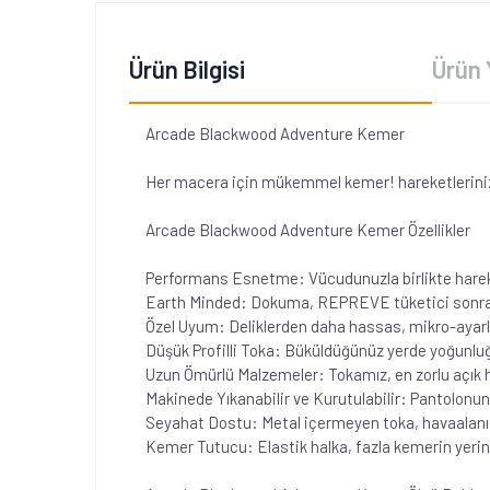
Ürün Bilgisi
Ürün 
Arcade Blackwood Adventure Kemer
Her macera için mükemmel kemer! hareketlerinize uy
Arcade Blackwood Adventure Kemer Özellikler
Performans Esnetme: Vücudunuzla birlikte hareke
Earth Minded: Dokuma, REPREVE tüketici sonrası 
Özel Uyum: Deliklerden daha hassas, mikro-ayarla
Düşük Profilli Toka: Büküldüğünüz yerde yoğunluğu
Uzun Ömürlü Malzemeler: Tokamız, en zorlu açık h
Makinede Yıkanabilir ve Kurutulabilir: Pantolonun
Seyahat Dostu: Metal içermeyen toka, havaalanı gib
Kemer Tutucu: Elastik halka, fazla kemerin yerin