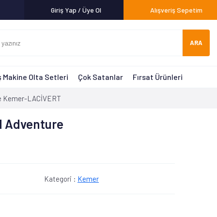
Giriş Yap / Üye Ol
Alışveriş Sepetim
ARA
 Makine Olta Setleri
Çok Satanlar
Fırsat Ürünleri
re Kemer-LACİVERT
d Adventure
Kategori :
Kemer