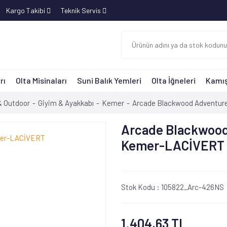
Kargo Takibi
Teknik Servis
rı
Olta Misinaları
Suni Balık Yemleri
Olta İğneleri
Kamış
 Outdoor
Giyim & Ayakkabı
Kemer
Arcade Blackwood Adventu
Arcade Blackwoo
Kemer-LACİVERT
Stok Kodu :
105822_Arc-426NS
1.404,63 TL