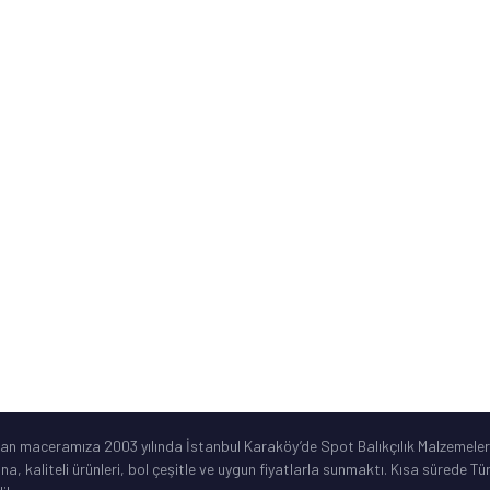
Banka Hesap Numaraları
Kurumsal Bilgiler
ne
Sık Sorulan Sorular
Ürün Garanti Şartları
ar
©2019 Spotbalik. Her Hakkı Saklıdır. Kredi kartı bilgileriniz korunmaktadır.
lan maceramıza 2003 yılında İstanbul Karaköy’de Spot Balıkçılık Malzemeleri
ına, kaliteli ürünleri, bol çeşitle ve uygun fiyatlarla sunmaktı. Kısa sürede 