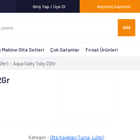
Giriş Yap / Üye Ol
Alışveriş Sepetim
ARA
 Makine Olta Setleri
Çok Satanlar
Fırsat Ürünleri
üfer)
Aqua Salty Toby 22Gr
2Gr
Kategori :
Olta Kaşıkları (Turna, Lüfer)