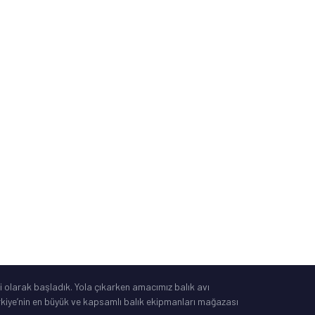
Sipariş ve Kargo Takibi
İade, Değişim, İptal
Güvenli Alışveriş
Mesafeli Satış Sözleşmesi
Tüketici Yasası
®
IdeaSoft
|
E-Ticaret
 olarak başladık. Yola çıkarken amacımız balık avı
Türkiye’nin en büyük ve kapsamlı balık ekipmanları mağazası