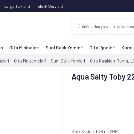
Kargo Takibi
Teknik Servis
rı
Olta Misinaları
Suni Balık Yemleri
Olta İğneleri
Kamış
eleri
Olta Malzemeleri
Suni Balık Yemleri
Olta Kaşıkları (Turna, L
Aqua Salty Toby 2
Stok Kodu :
TOBY-22GR