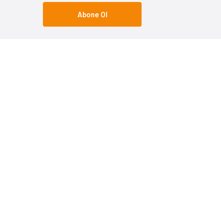
Abone Ol
Popüler Kategoriler
Popüle
Olta Makineleri
Shimano