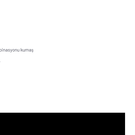
ombinasyonu kumaş
i