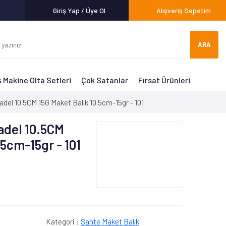
Giriş Yap / Üye Ol
Alışveriş Sepetim
ARA
 Makine Olta Setleri
Çok Satanlar
Fırsat Ürünleri
el 10.5CM 15G Maket Balık 10.5cm-15gr - 101
adel 10.5CM
.5cm-15gr - 101
Kategori :
Sahte Maket Balık