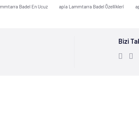
ammtarra Badel En Ucuz
apia Lammtarra Badel Özellikleri
a
Bizi Ta
Bize Ulaşın :
0212 244 85 60