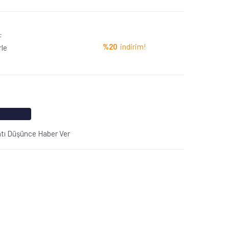
L
%20
indirim!
rle
atı Düşünce Haber Ver