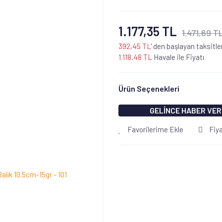
1.177,35 TL
1.471,69 T
392,45 TL
' den başlayan taksitle
1.118,48 TL
Havale ile Fiyatı
Ürün Seçenekleri
GELİNCE HABER VER
Favorilerime Ekle
Fiy