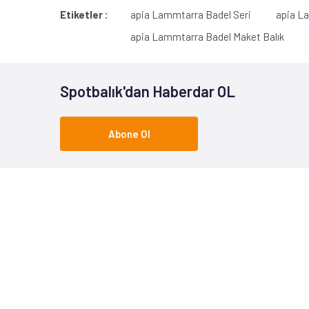
Etiketler :
apia Lammtarra Badel Seri
apia L
apia Lammtarra Badel Maket Balık
Spotbalık'dan Haberdar OL
Abone Ol