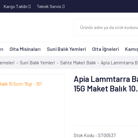
Kargo Takibi
Teknik Servis
rı
Olta Misinaları
Suni Balık Yemleri
Olta İğneleri
Kamış
zemeleri
Suni Balık Yemleri
Sahte Maket Balık
Apia Lammtarra Bad
Apia Lammtarra B
15G Maket Balık 10
Stok Kodu :
ST00537