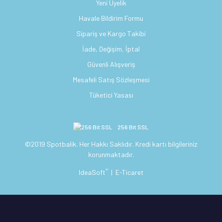
Yeni Üyelik
Havale Bildirim Formu
Sipariş ve Kargo Takibi
İade, Değişim, İptal
Güvenli Alışveriş
Mesafeli Satış Sözleşmesi
Tüketici Yasası
256 Bit SSL
©2019 Spotbalik. Her Hakkı Saklıdır. Kredi kartı bilgileriniz
korunmaktadır.
®
IdeaSoft
|
E-Ticaret