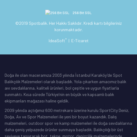
256 Bit SSL
©2019 Spotbalik. Her Hakkı Saklıdır. Kredi kartı bilgileriniz
korunmaktadır.
®
IdeaSoft
|
E-Ticaret
Doğa ile olan maceramıza 2003 yılında İstanbul Karaköy’de Spot
Balıkçılık Malzemeleri olarak başladık. Yola çıkarken amacımız balık
avı sevdalılarına, kaliteli ürünleri, bol çeşitle ve uygun fiyatlarla
sunmaktı. Kısa sürede Türkiye’nin en büyük ve kapsamlı balık
ekipmanları mağazası haline geldik.
2009 yılında açtığımız 600 metrekare üzerine kurulu SportCity Deniz,
Doğa, Av ve Spor Malzemeleri ile yeni bir boyut kazandık. Dalış
malzemeleri, outdoor spor ve kamp malzemeleri ile doğa sevdalılarına
daha geniş yelpazede ürünler sunmaya başladık. Balıkçılığı bir üst
seviyeye taşıyrarak bot, tekne, motor, denizcilik malzemelerinde