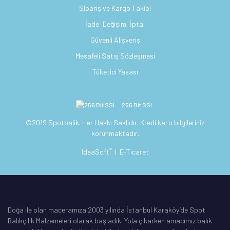
Sipariş ve Kargo Takibi
İade, Değişim, İptal
Güvenli Alışveriş
Mesafeli Satış Sözleşmesi
Tüketici Yasası
256 Bit SSL
©2019 Spotbalik. Her Hakkı Saklıdır. Kredi kartı bilgileriniz
korunmaktadır.
®
IdeaSoft
|
E-Ticaret
Doğa ile olan maceramıza 2003 yılında İstanbul Karaköy’de Spot
Balıkçılık Malzemeleri olarak başladık. Yola çıkarken amacımız balık