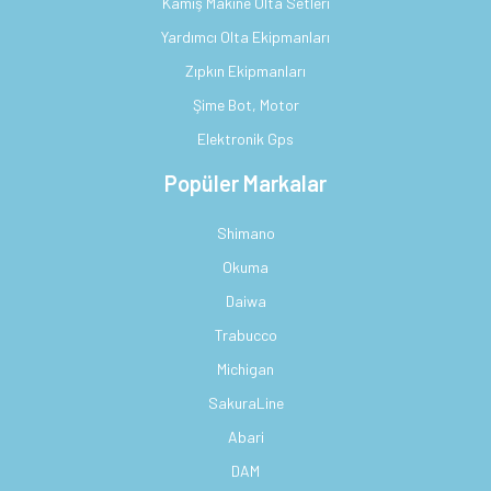
Kamış Makine Olta Setleri
Yardımcı Olta Ekipmanları
Zıpkın Ekipmanları
Şime Bot, Motor
Elektronik Gps
Popüler Markalar
Shimano
Okuma
Daiwa
Trabucco
Michigan
SakuraLine
Abari
DAM