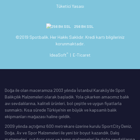
Tüketici Yasası
256 Bit SSL
©2019 Spotbalik. Her Hakkı Saklıdır. Kredi kartı bilgileriniz
korunmaktadır.
®
IdeaSoft
|
E-Ticaret
Doğa ile olan maceramıza 2003 yılında İstanbul Karaköy’de Spot
Balıkçılık Malzemeleri olarak başladık. Yola çıkarken amacımız balık
avı sevdalılarına, kaliteli ürünleri, bol çeşitle ve uygun fiyatlarla
sunmaktı. Kısa sürede Türkiye’nin en büyük ve kapsamlı balık
ekipmanları mağazası haline geldik.
2009 yılında açtığımız 600 metrekare üzerine kurulu SportCity Deniz,
Doğa, Av ve Spor Malzemeleri ile yeni bir boyut kazandık. Dalış
malzemeleri, outdoor spor ve kamp malzemeleri ile doğa sevdalılarına