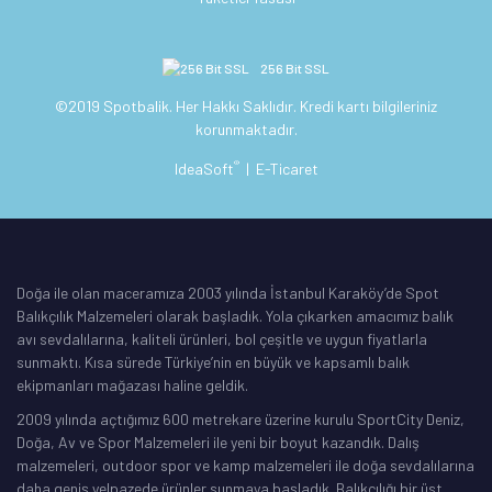
256 Bit SSL
©2019 Spotbalik. Her Hakkı Saklıdır. Kredi kartı bilgileriniz
korunmaktadır.
®
IdeaSoft
|
E-Ticaret
Doğa ile olan maceramıza 2003 yılında İstanbul Karaköy’de Spot
Balıkçılık Malzemeleri olarak başladık. Yola çıkarken amacımız balık
avı sevdalılarına, kaliteli ürünleri, bol çeşitle ve uygun fiyatlarla
sunmaktı. Kısa sürede Türkiye’nin en büyük ve kapsamlı balık
ekipmanları mağazası haline geldik.
2009 yılında açtığımız 600 metrekare üzerine kurulu SportCity Deniz,
Doğa, Av ve Spor Malzemeleri ile yeni bir boyut kazandık. Dalış
malzemeleri, outdoor spor ve kamp malzemeleri ile doğa sevdalılarına
daha geniş yelpazede ürünler sunmaya başladık. Balıkçılığı bir üst