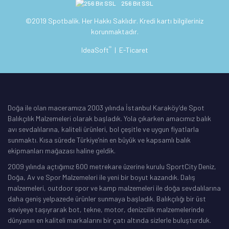
256 Bit SSL
©2019 Spotbalik. Her Hakkı Saklıdır. Kredi kartı bilgileriniz
korunmaktadır.
®
IdeaSoft
|
E-Ticaret
Doğa ile olan maceramıza 2003 yılında İstanbul Karaköy’de Spot
Balıkçılık Malzemeleri olarak başladık. Yola çıkarken amacımız balık
avı sevdalılarına, kaliteli ürünleri, bol çeşitle ve uygun fiyatlarla
sunmaktı. Kısa sürede Türkiye’nin en büyük ve kapsamlı balık
ekipmanları mağazası haline geldik.
2009 yılında açtığımız 600 metrekare üzerine kurulu SportCity Deniz,
Doğa, Av ve Spor Malzemeleri ile yeni bir boyut kazandık. Dalış
malzemeleri, outdoor spor ve kamp malzemeleri ile doğa sevdalılarına
daha geniş yelpazede ürünler sunmaya başladık. Balıkçılığı bir üst
seviyeye taşıyrarak bot, tekne, motor, denizcilik malzemelerinde
dünyanın en kaliteli markalarını bir çatı altında sizlerle buluşturduk.