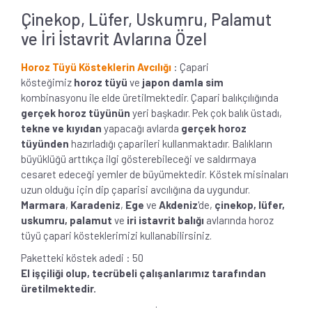
Çinekop, Lüfer, Uskumru, Palamut
ve İri İstavrit Avlarına Özel
Horoz Tüyü Kösteklerin Avcılığı
: Çapari
kösteğimiz
horoz tüyü
ve
japon damla sim
kombinasyonu ile elde üretilmektedir. Çapari balıkçılığında
gerçek horoz tüyünün
yeri başkadır. Pek çok balık üstadı,
tekne ve kıyıdan
yapacağı avlarda
gerçek horoz
tüyünden
hazırladığı çaparileri kullanmaktadır. Balıkların
büyüklüğü arttıkça ilgi gösterebileceği ve saldırmaya
cesaret edeceği yemler de büyümektedir. Köstek misinaları
uzun olduğu için dip çaparisi avcılığına da uygundur.
Marmara
,
Karadeniz
,
Ege
ve
Akdeniz
'de,
çinekop, lüfer,
uskumru, palamut
ve
iri istavrit balığı
avlarında horoz
tüyü çapari kösteklerimizi kullanabilirsiniz.
Paketteki köstek adedi : 50
El işçiliği olup, tecrübeli çalışanlarımız tarafından
üretilmektedir.
.