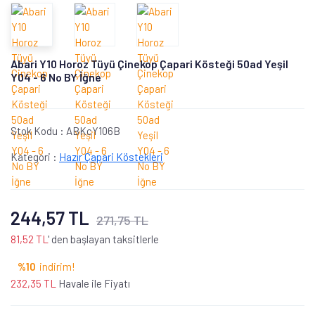
Abari Y10 Horoz Tüyü Çinekop Çapari Kösteği 50ad Yeşil
Y04 - 6 No BY İğne
Stok Kodu :
ABKcY106B
Kategori :
Hazır Çapari Köstekleri
244,57 TL
271,75 TL
81,52 TL
' den başlayan taksitlerle
%10
indirim!
232,35 TL
Havale ile Fiyatı