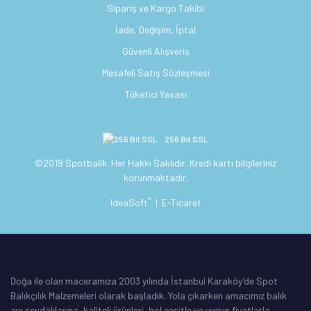
Sipariş ve Kargo Takibi
İade, Değişim, İptal
Güvenli Alışveriş
Mesafeli Satış Sözleşmesi
Tüketici Yasası
256 Bit SSL
©2019 Spotbalik. Her Hakkı Saklıdır. Kredi kartı bilgileriniz
korunmaktadır.
®
IdeaSoft
|
E-Ticaret
Doğa ile olan maceramıza 2003 yılında İstanbul Karaköy’de Spot
Balıkçılık Malzemeleri olarak başladık. Yola çıkarken amacımız balık
avı sevdalılarına, kaliteli ürünleri, bol çeşitle ve uygun fiyatlarla