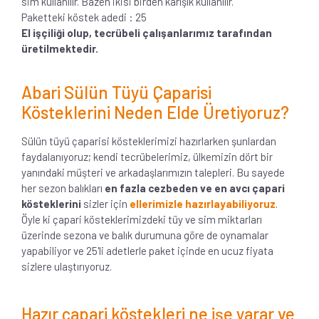
sim kullanılır. Bazen ikisi birden karışık kullanılır.
Paketteki köstek adedi : 25
El işçiliği olup, tecrübeli çalışanlarımız tarafından
üretilmektedir.
Abari Sülün Tüyü Çaparisi
Kösteklerini Neden Elde Üretiyoruz?
Sülün tüyü çaparisi kösteklerimizi hazırlarken şunlardan
faydalanıyoruz; kendi tecrübelerimiz, ülkemizin dört bir
yanındaki müşteri ve arkadaşlarımızın talepleri. Bu sayede
her sezon balıkları
en fazla cezbeden ve en avcı çapari
kösteklerini
sizler için
ellerimizle hazırlayabiliyoruz
.
Öyle ki çapari kösteklerimizdeki tüy ve sim miktarları
üzerinde sezona ve balık durumuna göre de oynamalar
yapabiliyor ve 25'li adetlerle paket içinde en ucuz fiyata
sizlere ulaştırıyoruz.
Hazır çapari köstekleri ne işe yarar ve