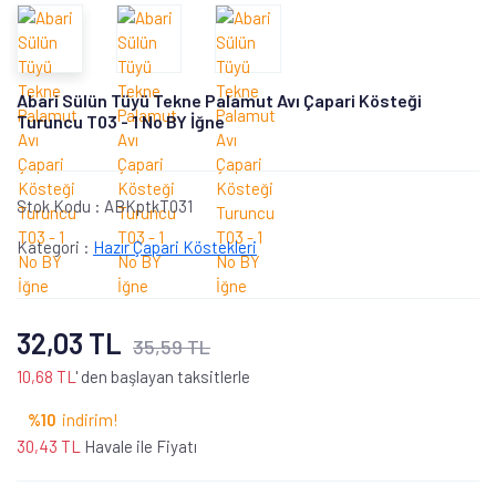
Abari Sülün Tüyü Tekne Palamut Avı Çapari Kösteği
Turuncu T03 - 1 No BY İğne
Stok Kodu :
ABKptkT031
Kategori :
Hazır Çapari Köstekleri
32,03 TL
35,59 TL
10,68 TL
' den başlayan taksitlerle
%10
indirim!
30,43 TL
Havale ile Fiyatı