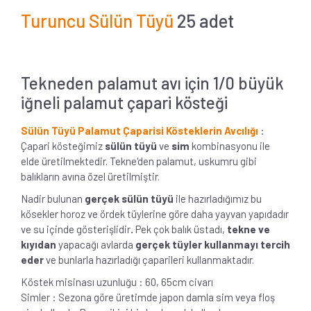
Turuncu Sülün Tüyü
25 adet
Tekneden palamut avı için 1/0 büyük
iğneli palamut çapari kösteği
Sülün Tüyü Palamut Çaparisi Kösteklerin Avcılığı
:
Çapari kösteğimiz
sülün tüyü
ve
sim
kombinasyonu ile
elde üretilmektedir. Tekne'den palamut, uskumru gibi
balıkların avına özel üretilmiştir.
Nadir bulunan
gerçek sülün tüyü
ile hazırladığımız bu
kösekler horoz ve ördek tüylerine göre daha yayvan yapıdadır
ve su içinde gösterişlidir
.
Pek çok balık üstadı,
tekne ve
kıyıdan
yapacağı avlarda
gerçek tüyler kullanmayı tercih
eder
ve bunlarla hazırladığı çaparileri kullanmaktadır.
Köstek misinası uzunluğu : 60, 65cm civarı
Simler : Sezona göre üretimde japon damla sim veya floş