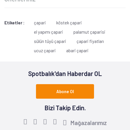
Etiketler :
çapari
köstek çapari
el yapımı çapari
palamut çaparisi
sülün tüyü çapari
çapari fiyatları
ucuz çapari
abari çapari
Spotbalık'dan Haberdar OL
Abone Ol
Bizi Takip Edin.
Mağazalarımız