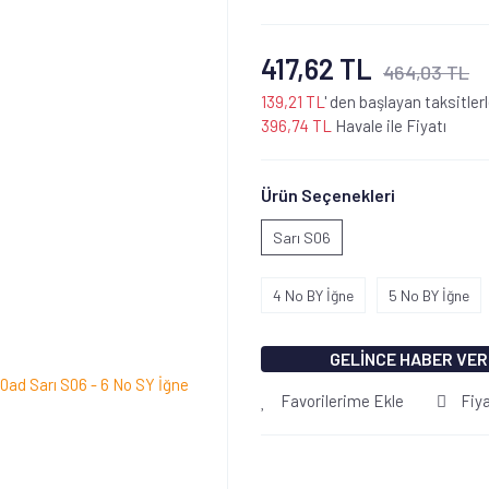
417,62 TL
464,03 TL
139,21 TL
' den başlayan taksitler
396,74 TL
Havale ile Fiyatı
Ürün Seçenekleri
Sarı S06
4 No BY İğne
5 No BY İğne
GELİNCE HABER VER
Favorilerime Ekle
Fiy