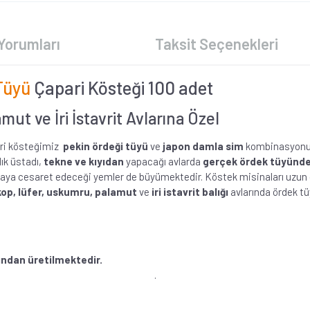
Yorumları
Taksit Seçenekleri
Tüyü
Çapari Kösteği 100 adet
ut ve İri İstavrit Avlarına Özel
ri kösteğimiz
pekin ördeği tüyü
ve
japon damla sim
kombinasyonu il
lık üstadı,
tekne ve kıyıdan
yapacağı avlarda
gerçek ördek tüyünd
maya cesaret edeceği yemler de büyümektedir. Köstek misinaları uzun ol
op, lüfer, uskumru, palamut
ve
iri istavrit balığı
avlarında ördek tüy
afından üretilmektedir.
.