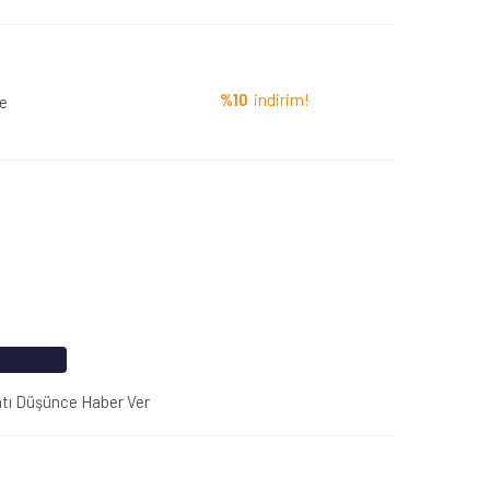
%10
indirim!
le
atı Düşünce Haber Ver