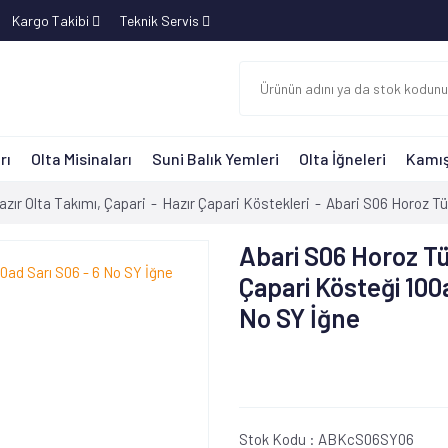
Kargo Takibi
Teknik Servis
rı
Olta Misinaları
Suni Balık Yemleri
Olta İğneleri
Kamış
azır Olta Takımı, Çapari
Hazır Çapari Köstekleri
Abari S06 Horoz Tü
Abari S06 Horoz T
Çapari Kösteği 100a
No SY İğne
Stok Kodu :
ABKcS06SY06