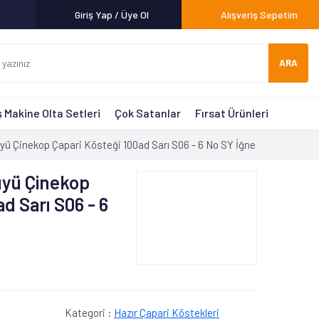
Giriş Yap / Üye Ol
Alışveriş Sepetim
ARA
 Makine Olta Setleri
Çok Satanlar
Fırsat Ürünleri
yü Çinekop Çapari Kösteği 100ad Sarı S06 - 6 No SY İğne
üyü Çinekop
d Sarı S06 - 6
Kategori :
Hazır Çapari Köstekleri