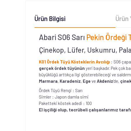
Ürün Bilgisi
Ürün 
Abari S06 Sarı
Pekin Ördeği 
Çinekop, Lüfer, Uskumru, Palam
K01 Ördek Tüyü Kösteklerin Avcılığı
: S06 çapa
gerçek ördek tüyünün
yeri başkadır. Pek çok ba
büyüklüğü arttıkça ilgi gösterebileceği ve saldır
Marmara
,
Karadeniz
,
Ege
ve
Akdeniz
'de,
çinek
Ördek Tüyü Rengi : Sarı
Simler : Japon damla simi
Paketteki köstek adedi : 100
El işçiliği olup, tecrübeli çalışanlarımız tar