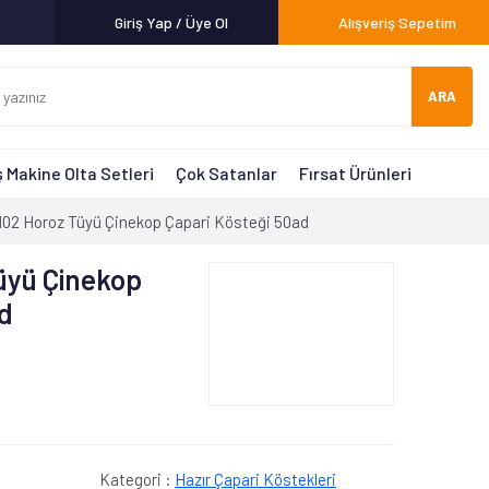
Giriş Yap / Üye Ol
Alışveriş Sepetim
ARA
 Makine Olta Setleri
Çok Satanlar
Fırsat Ürünleri
N02 Horoz Tüyü Çinekop Çapari Kösteği 50ad
üyü Çinekop
ad
Kategori :
Hazır Çapari Köstekleri