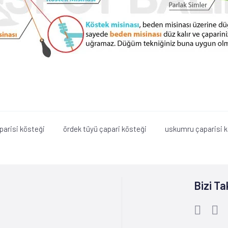
parisi kösteği
ördek tüyü çapari kösteği
uskumru çaparisi k
Bizi Ta