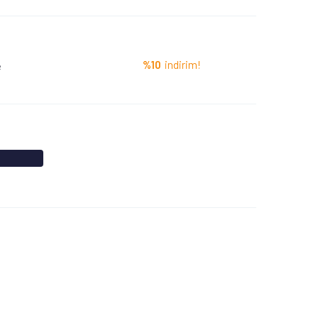
%10
indirim!
e