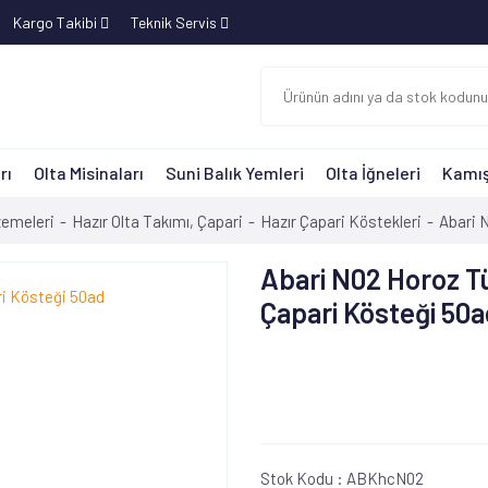
Kargo Takibi
Teknik Servis
rı
Olta Misinaları
Suni Balık Yemleri
Olta İğneleri
Kamış
zemeleri
Hazır Olta Takımı, Çapari
Hazır Çapari Köstekleri
Abari 
Abari N02 Horoz T
Çapari Kösteği 50
Stok Kodu :
ABKhcN02