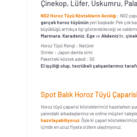
Çinekop, Lüfer, Uskumru, Palam
N02 Horoz Tüyü Kösteklerin Avcılığı
: N02 çapa
gerçek horoz tüyünün
yeri başkadır. Pek çok ba
büyüklüğü arttıkça ilgi gösterebileceği ve saldır
Marmara
,
Karadeniz
,
Ege
ve
Akdeniz
'de,
çinek
Horoz Tüyü Rengi : Natürel
Simler : Japon damla simi
Paketteki köstek adedi : 50
El işçiliği olup, tecrübeli çalışanlarımız tar
Spot Balık Horoz Tüyü Çaparis
Horoz tüyü çaparisi kösteklerimizi hazırlarken şu
yanındaki arkadaşlarımız ve online müşteri taleple
hazırlayabiliyoruz
. Öyle ki çapari kösteklerimi
içinde en ucuz fiyata sizlere ulaştırıyoruz.