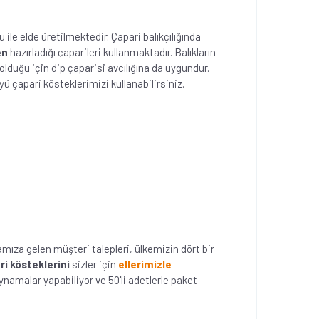
le elde üretilmektedir. Çapari balıkçılığında
en
hazırladığı çaparileri kullanmaktadır. Balıkların
duğu için dip çaparisi avcılığına da uygundur.
ü çapari kösteklerimizi kullanabilirsiniz.
ıza gelen müşteri talepleri, ülkemizin dört bir
i kösteklerini
sizler için
ellerimizle
namalar yapabiliyor ve 50'li adetlerle paket