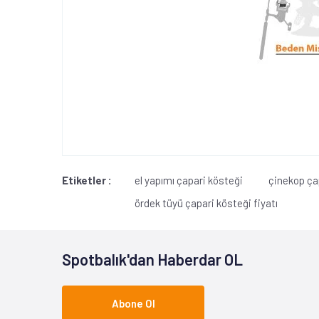
Etiketler :
el yapımı çapari kösteği
çinekop ça
ördek tüyü çapari kösteği fiyatı
Spotbalık'dan Haberdar OL
Abone Ol