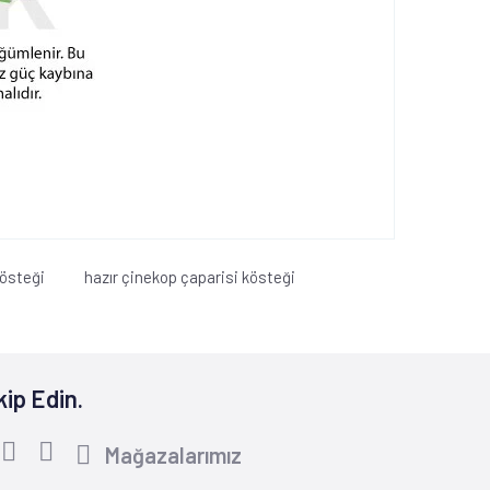
östeği
hazır çinekop çaparisi kösteği
kip Edin.
Mağazalarımız