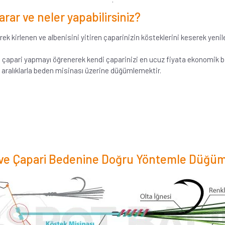
arar ve neler yapabilirsiniz?
ek kirlenen ve albenisini yitiren çaparinizin kösteklerini keserek yenile
 çapari yapmayı öğrenerek kendi çaparinizi en ucuz fiyata ekonomik bir
li aralıklarla beden misinası üzerine düğümlemektir.
ı ve Çapari Bedenine Doğru Yöntemle Düğ