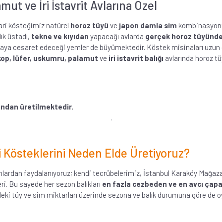
ut ve İri İstavrit Avlarına Özel
ri kösteğimiz natürel
horoz tüyü
ve
japon damla sim
kombinasyonu i
lık üstadı,
tekne ve kıyıdan
yapacağı avlarda
gerçek horoz tüyünd
maya cesaret edeceği yemler de büyümektedir. Köstek misinaları uzun ol
op, lüfer, uskumru, palamut
ve
iri istavrit balığı
avlarında horoz tüy
afından üretilmektedir.
.
i Kösteklerini Neden Elde Üretiyoruz?
nlardan faydalanıyoruz; kendi tecrübelerimiz, İstanbul Karaköy Mağazam
ri. Bu sayede her sezon balıkları
en fazla cezbeden ve en avcı çapar
zdeki tüy ve sim miktarları üzerinde sezona ve balık durumuna göre de oy
.