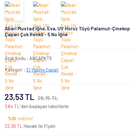
Abari Mustad İğne, Eva, UV Horoz Tüyü Palamut-Çinekop
Çapari Çok Renkli - 5 No İğne
Stok Kodu :
ABCAPKT5
Kategori :
El Yapımı Çapari
23,53 TL
26,15 TL
7,84 TL
' den başlayan taksitlerle
%10
indirim!
22,36 TL
Havale ile Fiyatı