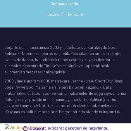
korunmaktadır.
®
IdeaSoft
|
E-Ticaret
Doğa ile olan maceramıza 2003 yılında İstanbul Karaköy’de Spot
Balıkçılık Malzemeleri olarak başladık. Yola çıkarken amacımız balık
avı sevdalılarına, kaliteli ürünleri, bol çeşitle ve uygun fiyatlarla
sunmaktı. Kısa sürede Türkiye’nin en büyük ve kapsamlı balık
ekipmanları mağazası haline geldik.
2009 yılında açtığımız 600 metrekare üzerine kurulu SportCity Deniz,
Doğa, Av ve Spor Malzemeleri ile yeni bir boyut kazandık. Dalış
malzemeleri, outdoor spor ve kamp malzemeleri ile doğa sevdalılarına
daha geniş yelpazede ürünler sunmaya başladık. Balıkçılığı bir üst
seviyeye taşıyrarak bot, tekne, motor, denizcilik malzemelerinde
dünyanın en kaliteli markalarını bir çatı altında sizlerle buluşturduk.
ile
ideasoft
e-