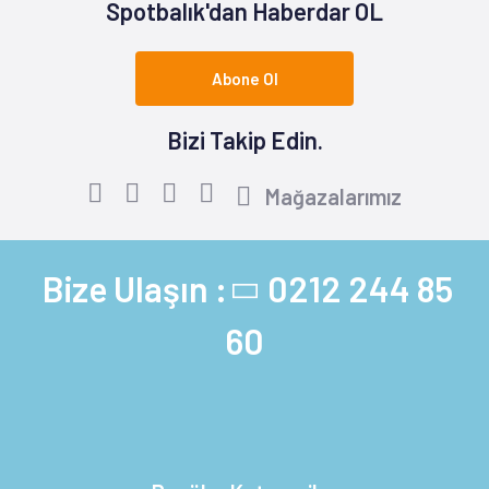
Spotbalık'dan Haberdar OL
Abone Ol
Bizi Takip Edin.
Mağazalarımız
Bize Ulaşın :
0212 244 85
60