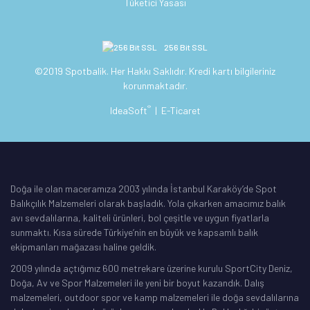
Tüketici Yasası
256 Bit SSL
©2019 Spotbalik. Her Hakkı Saklıdır. Kredi kartı bilgileriniz
korunmaktadır.
®
IdeaSoft
|
E-Ticaret
Doğa ile olan maceramıza 2003 yılında İstanbul Karaköy’de Spot
Balıkçılık Malzemeleri olarak başladık. Yola çıkarken amacımız balık
avı sevdalılarına, kaliteli ürünleri, bol çeşitle ve uygun fiyatlarla
sunmaktı. Kısa sürede Türkiye’nin en büyük ve kapsamlı balık
ekipmanları mağazası haline geldik.
2009 yılında açtığımız 600 metrekare üzerine kurulu SportCity Deniz,
Doğa, Av ve Spor Malzemeleri ile yeni bir boyut kazandık. Dalış
malzemeleri, outdoor spor ve kamp malzemeleri ile doğa sevdalılarına