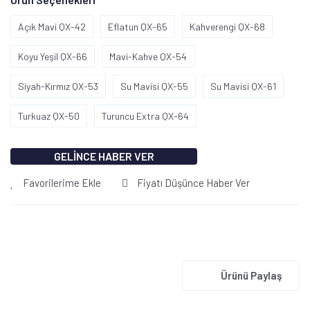
Açık Mavi QX-42
Eflatun QX-65
Kahverengi QX-68
Koyu Yeşil QX-66
Mavi-Kahve QX-54
Siyah-Kırmız QX-53
Su Mavisi QX-55
Su Mavisi QX-61
Turkuaz QX-50
Turuncu Extra QX-64
GELİNCE HABER VER
Favorilerime Ekle
Fiyatı Düşünce Haber Ver
Ürünü Paylaş