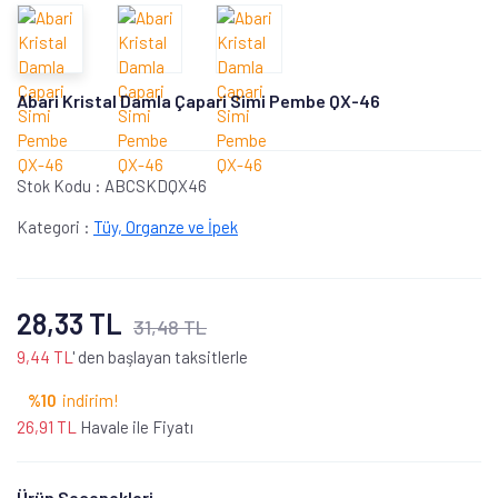
Abari Kristal Damla Çapari Simi Pembe QX-46
Stok Kodu :
ABCSKDQX46
Kategori :
Tüy, Organze ve İpek
28,33 TL
31,48 TL
9,44 TL
' den başlayan taksitlerle
%10
indirim!
26,91 TL
Havale ile Fiyatı
Ürün Seçenekleri