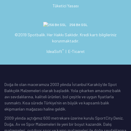
Tüketici Yasası
256 Bit SSL
©2019 Spotbalik. Her Hakkı Saklıdır. Kredi kartı bilgileriniz
korunmaktadır.
®
IdeaSoft
|
E-Ticaret
Doğa ile olan maceramıza 2003 yılında İstanbul Karaköy’de Spot
Balıkçılık Malzemeleri olarak başladık. Yola çıkarken amacımız balık
avı sevdalılarına, kaliteli ürünleri, bol çeşitle ve uygun fiyatlarla
sunmaktı. Kısa sürede Türkiye’nin en büyük ve kapsamlı balık
ekipmanları mağazası haline geldik.
2009 yılında açtığımız 600 metrekare üzerine kurulu SportCity Deniz,
Doğa, Av ve Spor Malzemeleri ile yeni bir boyut kazandık. Dalış
malzemeleri, outdoor spor ve kamp malzemeleri ile doğa sevdalılarına