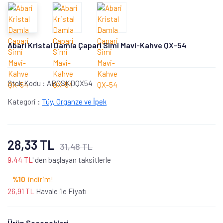
Abari Kristal Damla Çapari Simi Mavi-Kahve QX-54
Stok Kodu :
ABCSKDQX54
Kategori :
Tüy, Organze ve İpek
28,33 TL
31,48 TL
9,44 TL
' den başlayan taksitlerle
%10
indirim!
26,91 TL
Havale ile Fiyatı
Ürün Seçenekleri