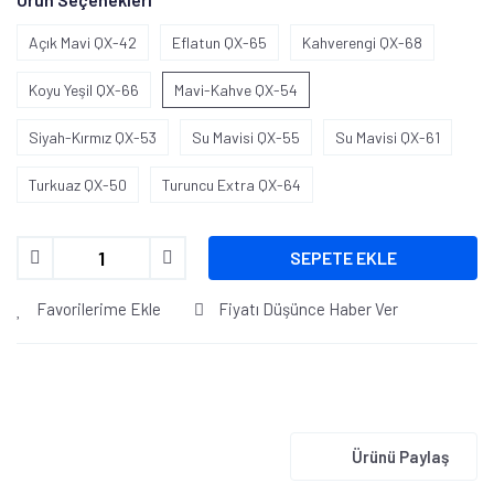
Açık Mavi QX-42
Eflatun QX-65
Kahverengi QX-68
Koyu Yeşil QX-66
Mavi-Kahve QX-54
Siyah-Kırmız QX-53
Su Mavisi QX-55
Su Mavisi QX-61
Turkuaz QX-50
Turuncu Extra QX-64
SEPETE EKLE
Favorilerime Ekle
Fiyatı Düşünce Haber Ver
Ürünü Paylaş