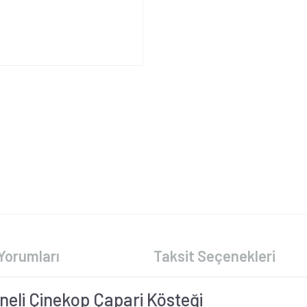
Yorumları
Taksit Seçenekleri
ğneli Çinekop Çapari Kösteği