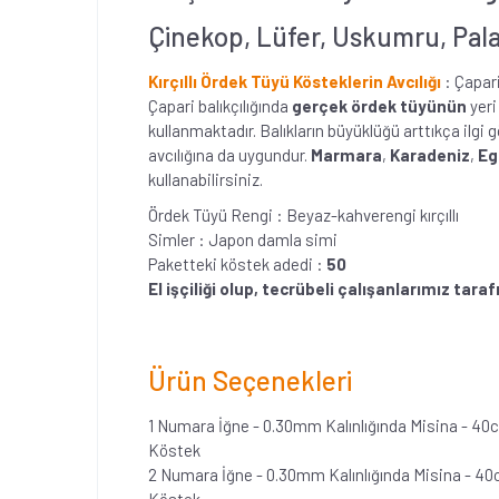
Çinekop, Lüfer, Uskumru, Palam
Kırçıllı Ördek Tüyü Kösteklerin Avcılığı
: Çapar
Çapari balıkçılığında
gerçek ördek tüyünün
yeri
kullanmaktadır. Balıkların büyüklüğü arttıkça ilg
avcılığına da uygundur.
Marmara
,
Karadeniz
,
Eg
kullanabilirsiniz.
Ördek Tüyü Rengi : Beyaz-kahverengi kırçıllı
Simler : Japon damla simi
Paketteki köstek adedi :
50
El işçiliği olup, tecrübeli çalışanlarımız tar
Ürün Seçenekleri
1 Numara İğne - 0.30mm Kalınlığında Misina - 4
Köstek
2 Numara İğne - 0.30mm Kalınlığında Misina - 4