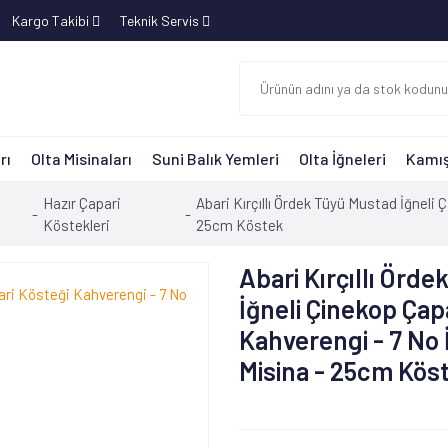
Kargo Takibi
Teknik Servis
rı
Olta Misinaları
Suni Balık Yemleri
Olta İğneleri
Kamış
Hazır Çapari
Abari Kırçıllı Ördek Tüyü Mustad İğneli
Köstekleri
25cm Köstek
Abari Kırçıllı Örd
İğneli Çinekop Çap
Kahverengi - 7 No
Misina - 25cm Kös