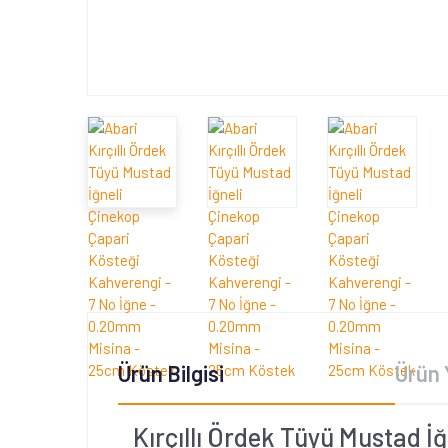
Ürün Bilgisi
Ürün 
Kırçıllı Ördek Tüyü Mustad İ