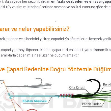
ri. Bu sayede her sezon balıkları
en fazla cezbeden ve en avcı çapar
zdeki tüy ve sim miktarları üzerinde sezona ve balık durumuna göre de o
.
arar ve neler yapabilirsiniz?
ek kirlenen ve albenisini yitiren çaparinizin kösteklerini keserek yenile
 çapari yapmayı öğrenerek kendi çaparinizi en ucuz fiyata ekonomik bir
li aralıklarla beden misinası üzerine düğümlemektir.
ı ve Çapari Bedenine Doğru Yöntemle Düğ