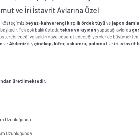
ut ve İri İstavrit Avlarına Özel
i kösteğimiz
beyaz-kahverengi kırçıllı ördek tüyü
ve
japon damla
 başkadır. Pek çok balık üstadı,
tekne ve kıyıdan
yapacağı avlarda
ger
i gösterebileceği ve saldırmaya cesaret edeceği yemler de büyümektedir
e
ve
Akdeniz
'de,
çinekop, lüfer, uskumru, palamut
ve
iri istavrit b
afından üretilmektedir.
0cm Uzunluğunda
0cm Uzunluğunda