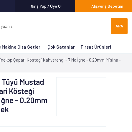
Giriş Yap / Üye Ol
Alışveriş Sepetim
ARA
 Makine Olta Setleri
Çok Satanlar
Fırsat Ürünleri
 Çinekop Çapari Kösteği Kahverengi - 7 No İğne - 0.20mm Misina -
ek Tüyü Mustad
ari Kösteği
 İğne - 0.20mm
tek