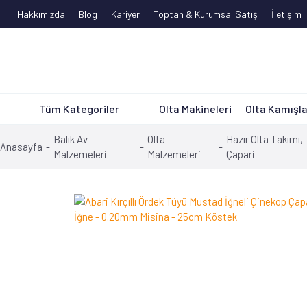
Hakkımızda
Blog
Kariyer
Toptan & Kurumsal Satış
İletişim
Tüm Kategoriler
Olta Makineleri
Olta Kamışla
Balık Av
Olta
Hazır Olta Takımı,
Anasayfa
Malzemeleri
Malzemeleri
Çapari