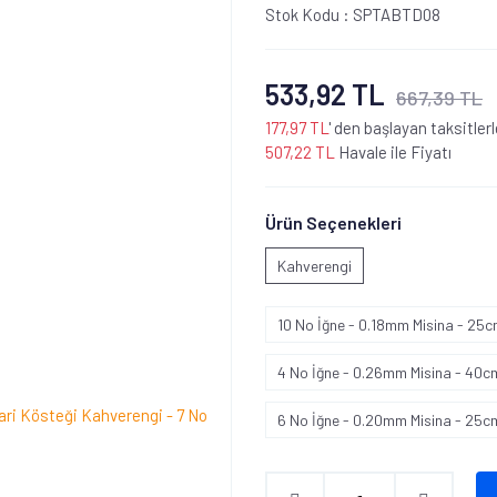
Stok Kodu :
SPTABTD08
533,92 TL
667,39 TL
177,97 TL
' den başlayan taksitlerl
507,22 TL
Havale ile Fiyatı
Ürün Seçenekleri
Kahverengi
10 No İğne - 0.18mm Misina - 25
4 No İğne - 0.26mm Misina - 40c
6 No İğne - 0.20mm Misina - 25c