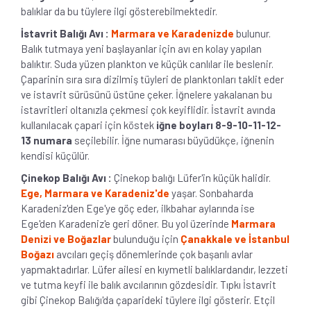
balıklar da bu tüylere ilgi gösterebilmektedir.
İstavrit Balığı Avı :
Marmara ve Karadenizde
bulunur.
Balık tutmaya yeni başlayanlar için avı en kolay yapılan
balıktır. Suda yüzen plankton ve küçük canlılar ile beslenir.
Çaparinin sıra sıra dizilmiş tüyleri de planktonları taklit eder
ve istavrit sürüsünü üstüne çeker. İğnelere yakalanan bu
istavritleri oltanızla çekmesi çok keyiflidir. İstavrit avında
kullanılacak çapari için köstek
iğne boyları 8-9-10-11-12-
13 numara
seçilebilir. İğne numarası büyüdükçe, iğnenin
kendisi küçülür.
Çinekop Balığı Avı :
Çinekop balığı Lüfer'in küçük halidir.
Ege, Marmara ve Karadeniz'de
yaşar. Sonbaharda
Karadeniz'den Ege'ye göç eder, ilkbahar aylarında ise
Ege'den Karadeniz'e geri döner. Bu yol üzerinde
Marmara
Denizi ve Boğazlar
bulunduğu için
Çanakkale ve İstanbul
Boğazı
avcıları geçiş dönemlerinde çok başarılı avlar
yapmaktadırlar. Lüfer ailesi en kıymetli balıklardandır, lezzeti
ve tutma keyfi ile balık avcılarının gözdesidir. Tıpkı İstavrit
gibi Çinekop Balığı'da çaparideki tüylere ilgi gösterir. Etçil