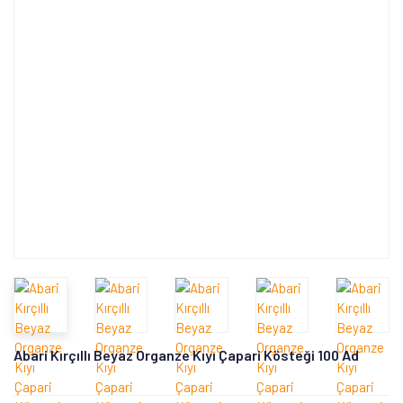
Abari Kırçıllı Beyaz Organze Kıyı Çapari Kösteği 100 Ad