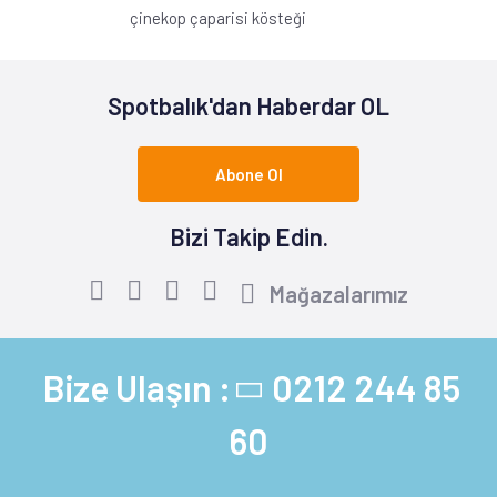
çinekop çaparisi kösteği
Spotbalık'dan Haberdar OL
Abone Ol
Bizi Takip Edin.
Mağazalarımız
Bize Ulaşın :
0212 244 85
60