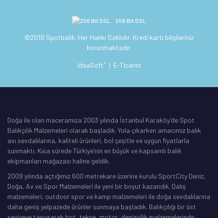
256 Bit SSL
©2019 Spotbalik. Her Hakkı Saklıdır. Kredi kartı bilgileriniz
korunmaktadır.
®
IdeaSoft
|
E-Ticaret
Doğa ile olan maceramıza 2003 yılında İstanbul Karaköy’de Spot
Balıkçılık Malzemeleri olarak başladık. Yola çıkarken amacımız balık
avı sevdalılarına, kaliteli ürünleri, bol çeşitle ve uygun fiyatlarla
sunmaktı. Kısa sürede Türkiye’nin en büyük ve kapsamlı balık
ekipmanları mağazası haline geldik.
2009 yılında açtığımız 600 metrekare üzerine kurulu SportCity Deniz,
Doğa, Av ve Spor Malzemeleri ile yeni bir boyut kazandık. Dalış
malzemeleri, outdoor spor ve kamp malzemeleri ile doğa sevdalılarına
daha geniş yelpazede ürünler sunmaya başladık. Balıkçılığı bir üst
seviyeye taşıyrarak bot, tekne, motor, denizcilik malzemelerinde