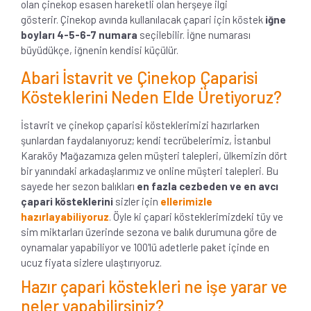
olan çinekop esasen hareketli olan herşeye ilgi
gösterir. Çinekop avında kullanılacak çapari için köstek
iğne
boyları 4-5-6-7 numara
seçilebilir. İğne numarası
büyüdükçe, iğnenin kendisi küçülür.
Abari İstavrit ve Çinekop Çaparisi
Kösteklerini Neden Elde Üretiyoruz?
İstavrit ve çinekop çaparisi kösteklerimizi hazırlarken
şunlardan faydalanıyoruz; kendi tecrübelerimiz, İstanbul
Karaköy Mağazamıza gelen müşteri talepleri, ülkemizin dört
bir yanındaki arkadaşlarımız ve online müşteri talepleri. Bu
sayede her sezon balıkları
en fazla cezbeden ve en avcı
çapari kösteklerini
sizler için
ellerimizle
hazırlayabiliyoruz
. Öyle ki çapari kösteklerimizdeki tüy ve
sim miktarları üzerinde sezona ve balık durumuna göre de
oynamalar yapabiliyor ve 100'lü adetlerle paket içinde en
ucuz fiyata sizlere ulaştırıyoruz.
Hazır çapari köstekleri ne işe yarar ve
neler yapabilirsiniz?