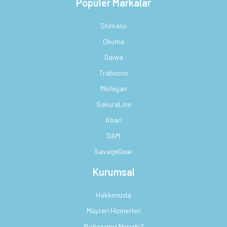
Popüler Markalar
Shimano
Okuma
Daiwa
Trabucco
Michigan
SakuraLine
Abari
DAM
SavageGear
Kurumsal
Hakkımızda
Müşteri Hizmetleri
Mağazamız Nerede?