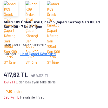
Abari K09 Ördek Tüyü Çinekop Çapari Kösteği Sarı 100ad
Sarı K09 - 7 No SY İğne
Stok Kodu :
ABKcK09SY07
Kategori :
Hazır Çapari Köstekleri
417,62 TL
464,03 TL
139,21 TL
' den başlayan taksitlerle
%10
indirim!
396,74 TL
Havale ile Fiyatı