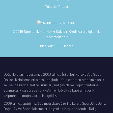
Tüketici Yasası
256 Bit SSL
©2019 Spotbalik. Her Hakkı Saklıdır. Kredi kartı bilgileriniz
korunmaktadır.
®
IdeaSoft
|
E-Ticaret
Doğa ile olan maceramıza 2003 yılında İstanbul Karaköy’de Spot
Balıkçılık Malzemeleri olarak başladık. Yola çıkarken amacımız balık
avı sevdalılarına, kaliteli ürünleri, bol çeşitle ve uygun fiyatlarla
sunmaktı. Kısa sürede Türkiye’nin en büyük ve kapsamlı balık
ekipmanları mağazası haline geldik.
2009 yılında açtığımız 600 metrekare üzerine kurulu SportCity Deniz,
Doğa, Av ve Spor Malzemeleri ile yeni bir boyut kazandık. Dalış