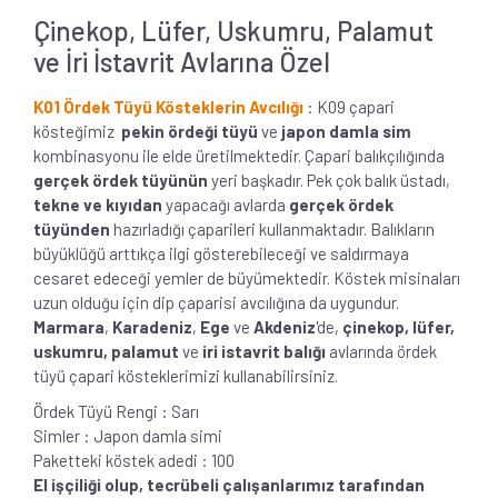
Çinekop, Lüfer, Uskumru, Palamut
ve İri İstavrit Avlarına Özel
K01 Ördek Tüyü Kösteklerin Avcılığı
: K09 çapari
kösteğimiz
pekin ördeği tüyü
ve
japon damla sim
kombinasyonu ile elde üretilmektedir. Çapari balıkçılığında
gerçek ördek tüyünün
yeri başkadır. Pek çok balık üstadı,
tekne ve kıyıdan
yapacağı avlarda
gerçek ördek
tüyünden
hazırladığı çaparileri kullanmaktadır. Balıkların
büyüklüğü arttıkça ilgi gösterebileceği ve saldırmaya
cesaret edeceği yemler de büyümektedir. Köstek misinaları
uzun olduğu için dip çaparisi avcılığına da uygundur.
Marmara
,
Karadeniz
,
Ege
ve
Akdeniz
'de,
çinekop, lüfer,
uskumru, palamut
ve
iri istavrit balığı
avlarında ördek
tüyü çapari kösteklerimizi kullanabilirsiniz.
Ördek Tüyü Rengi : Sarı
Simler : Japon damla simi
Paketteki köstek adedi : 100
El işçiliği olup, tecrübeli çalışanlarımız tarafından