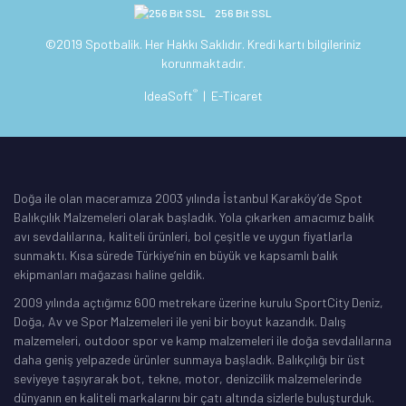
256 Bit SSL
©2019 Spotbalik. Her Hakkı Saklıdır. Kredi kartı bilgileriniz
korunmaktadır.
®
IdeaSoft
|
E-Ticaret
Doğa ile olan maceramıza 2003 yılında İstanbul Karaköy’de Spot
Balıkçılık Malzemeleri olarak başladık. Yola çıkarken amacımız balık
avı sevdalılarına, kaliteli ürünleri, bol çeşitle ve uygun fiyatlarla
sunmaktı. Kısa sürede Türkiye’nin en büyük ve kapsamlı balık
ekipmanları mağazası haline geldik.
2009 yılında açtığımız 600 metrekare üzerine kurulu SportCity Deniz,
Doğa, Av ve Spor Malzemeleri ile yeni bir boyut kazandık. Dalış
malzemeleri, outdoor spor ve kamp malzemeleri ile doğa sevdalılarına
daha geniş yelpazede ürünler sunmaya başladık. Balıkçılığı bir üst
seviyeye taşıyrarak bot, tekne, motor, denizcilik malzemelerinde
dünyanın en kaliteli markalarını bir çatı altında sizlerle buluşturduk.