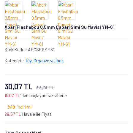
Abari Flashabou 0.5mm Çapari Simi Su Mavisi YM-61
Stok Kodu :
ABCSFBYM61
Kategori :
Tüy, Organze ve İpek
30,07 TL
33,41 TL
10,02 TL
' den başlayan taksitlerle
%10
indirim!
28,57 TL
Havale ile Fiyatı
Ürün Seçenekleri