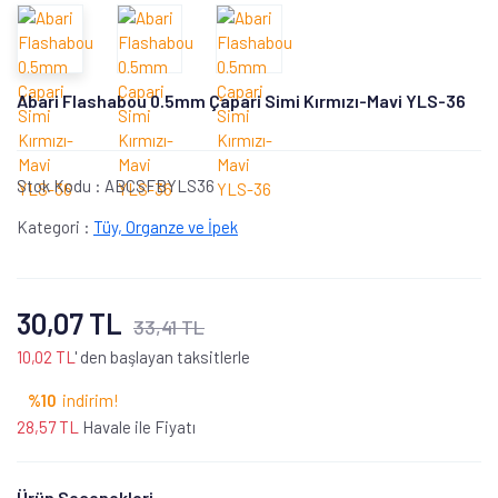
Abari Flashabou 0.5mm Çapari Simi Kırmızı-Mavi YLS-36
Stok Kodu :
ABCSFBYLS36
Kategori :
Tüy, Organze ve İpek
30,07 TL
33,41 TL
10,02 TL
' den başlayan taksitlerle
%10
indirim!
28,57 TL
Havale ile Fiyatı
Ürün Seçenekleri