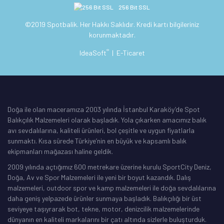
256 Bit SSL
©2019 Spotbalik. Her Hakkı Saklıdır. Kredi kartı bilgileriniz
korunmaktadır.
®
IdeaSoft
|
E-Ticaret
Doğa ile olan maceramıza 2003 yılında İstanbul Karaköy’de Spot
Balıkçılık Malzemeleri olarak başladık. Yola çıkarken amacımız balık
avı sevdalılarına, kaliteli ürünleri, bol çeşitle ve uygun fiyatlarla
sunmaktı. Kısa sürede Türkiye’nin en büyük ve kapsamlı balık
ekipmanları mağazası haline geldik.
2009 yılında açtığımız 600 metrekare üzerine kurulu SportCity Deniz,
Doğa, Av ve Spor Malzemeleri ile yeni bir boyut kazandık. Dalış
malzemeleri, outdoor spor ve kamp malzemeleri ile doğa sevdalılarına
daha geniş yelpazede ürünler sunmaya başladık. Balıkçılığı bir üst
seviyeye taşıyrarak bot, tekne, motor, denizcilik malzemelerinde
dünyanın en kaliteli markalarını bir çatı altında sizlerle buluşturduk.