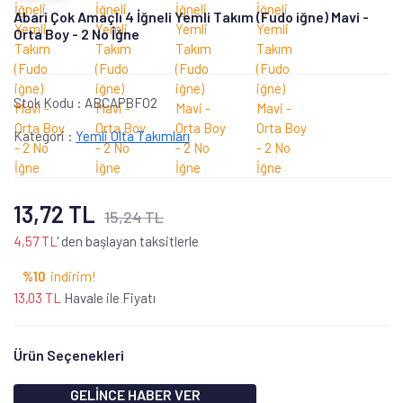
Abari Çok Amaçlı 4 İğneli Yemli Takım (Fudo iğne) Mavi -
Orta Boy - 2 No İğne
Stok Kodu :
ABCAPBFO2
Kategori :
Yemli Olta Takımları
13,72 TL
15,24 TL
4,57 TL
' den başlayan taksitlerle
%10
indirim!
13,03 TL
Havale ile Fiyatı
Ürün Seçenekleri
GELİNCE HABER VER