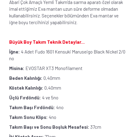
Abari Çok Amaçlı Yemli Takım'da sarma aparatı özel olarak
imal ettiğimiz Eva mantarı uzun süre deforme olmadan
kullanabilirsiniz. Seçenekler bölümünden Eva mantar ve
iğne boyu tercihinizi yapabilirsiniz.
Büyük Boy Takım Teknik Detaylar...
İğne:
4 Adet Fudo 1601 Kensuki Maruseigo Black Nickel 2/0
no
Misina:
EVOSTAR XT3 Monofilament
Beden Kalınlığı:
0,40mm
Köstek Kalınlığı:
0,40mm
Üçlü Fırdöndü:
4 ve 5no
Takım Başı Fırdöndü:
4no
Takım Sonu Klips:
4no
Takım Başı ve Sonu Boşluk Mesafesi:
37cm
İki Köstek Arası:
72cm