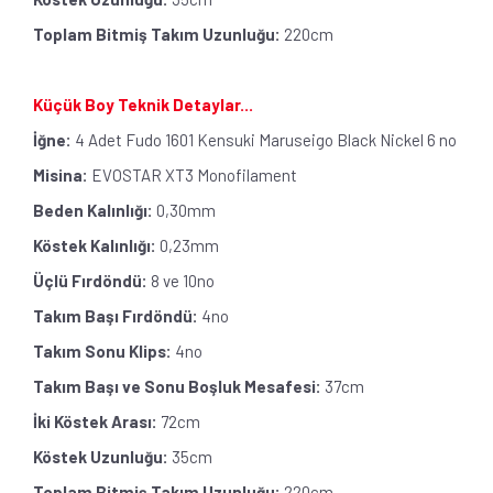
Toplam Bitmiş Takım Uzunluğu:
220cm
Küçük Boy Teknik Detaylar...
İğne:
4 Adet Fudo 1601 Kensuki Maruseigo Black Nickel 6 no
Misina:
EVOSTAR XT3 Monofilament
Beden Kalınlığı:
0,30mm
Köstek Kalınlığı:
0,23mm
Üçlü Fırdöndü:
8 ve 10no
Takım Başı Fırdöndü:
4no
Takım Sonu Klips:
4no
Takım Başı ve Sonu Boşluk Mesafesi:
37cm
İki Köstek Arası:
72cm
Köstek Uzunluğu:
35cm
Toplam Bitmiş Takım Uzunluğu:
220cm