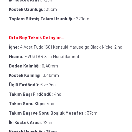
Köstek Uzunluğu:
35cm
Toplam Bitmiş Takım Uzunluğu:
220cm
Orta Boy Teknik Detaylar...
İğne:
4 Adet Fudo 1601 Kensuki Maruseigo Black Nickel 2 no
Misina:
EVOSTAR XT3 Monofilament
Beden Kalınlığı:
0,40mm
Köstek Kalınlığı:
0,40mm
Üçlü Fırdöndü:
6 ve 7no
Takım Başı Fırdöndü:
4no
Takım Sonu Klips:
4no
Takım Başı ve Sonu Boşluk Mesafesi:
37cm
İki Köstek Arası:
72cm
Köstek Uzunluğu:
35cm