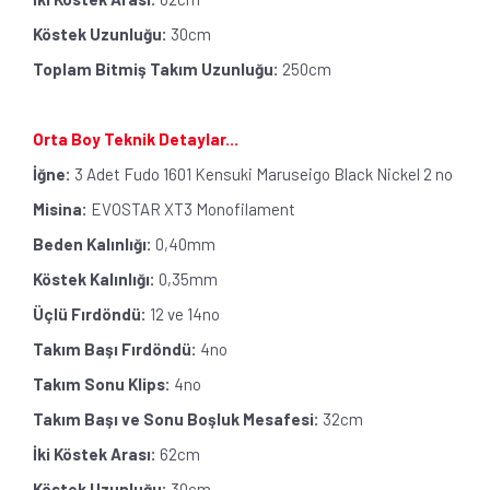
Köstek Uzunluğu:
30cm
Toplam Bitmiş Takım Uzunluğu:
250cm
Orta Boy Teknik Detaylar...
İğne:
3 Adet Fudo 1601 Kensuki Maruseigo Black Nickel 2 no
Misina:
EVOSTAR XT3 Monofilament
Beden Kalınlığı:
0,40mm
Köstek Kalınlığı:
0,35mm
Üçlü Fırdöndü:
12 ve 14no
Takım Başı Fırdöndü:
4no
Takım Sonu Klips:
4no
Takım Başı ve Sonu Boşluk Mesafesi:
32cm
İki Köstek Arası:
62cm
Köstek Uzunluğu:
30cm