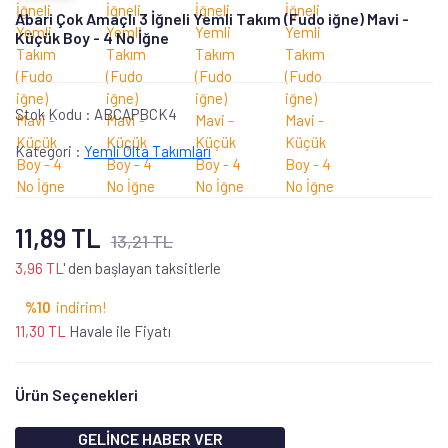
Abari Çok Amaçlı 3 İğneli Yemli Takım (Fudo iğne) Mavi -
Küçük Boy - 4 No İğne
Stok Kodu :
ABCAPBCK4
Kategori :
Yemli Olta Takımları
11,89 TL
13,21 TL
3,96 TL
' den başlayan taksitlerle
%10
indirim!
11,30 TL
Havale ile Fiyatı
Ürün Seçenekleri
GELİNCE HABER VER