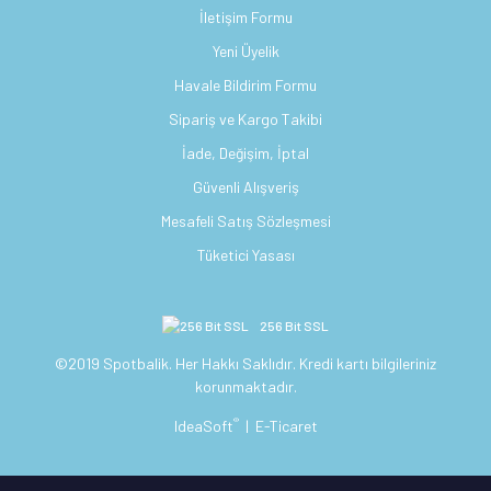
İletişim Formu
Yeni Üyelik
Havale Bildirim Formu
Sipariş ve Kargo Takibi
İade, Değişim, İptal
Güvenli Alışveriş
Mesafeli Satış Sözleşmesi
Tüketici Yasası
256 Bit SSL
©2019 Spotbalik. Her Hakkı Saklıdır. Kredi kartı bilgileriniz
korunmaktadır.
®
IdeaSoft
|
E-Ticaret