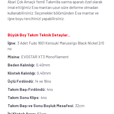
Abari Çok Amaçlı Yemli Takım'da sarma aparatı özel olarak
imal ettiğimiz Eva mantarı uzun süre deforme olmadan
kullanabilirsiniz. Seçenekler bölümünden Eva mantar ve
iğne boyu tercihinizi yapabilirsiniz.
Büyük Boy Takım Teknik Detaylar...
İğne:
3 Adet Fudo 1601 Kensuki Maruseigo Black Nickel 2/0
no
Misina:
EVOSTAR XT3 Monofilament
Beden Kalınlığı:
0,40mm
Köstek Kalınlığı:
0,40mm
Üçlü Fırdöndü:
14 ve 16no
Takım Başı Fırdöndü:
4no
Takım Sonu Klips:
4no
Takım Başı ve Sonu Boşluk Mesafesi:
32cm
İki Köstek Arası:
62cm