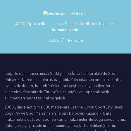
256 Bit SSL
©2019 Spotbalik. Her Hakkı Saklıdır. Kredi kartı bilgileriniz
korunmaktadır.
®
IdeaSoft
|
E-Ticaret
Doğa ile olan maceramıza 2003 yılında İstanbul Karaköy’de Spot
Balıkçılık Malzemeleri olarak başladık. Yola çıkarken amacımız balık
avı sevdalılarına, kaliteli ürünleri, bol çeşitle ve uygun fiyatlarla
sunmaktı. Kısa sürede Türkiye’nin en büyük ve kapsamlı balık
ekipmanları mağazası haline geldik.
2009 yılında açtığımız 600 metrekare üzerine kurulu SportCity Deniz,
Doğa, Av ve Spor Malzemeleri ile yeni bir boyut kazandık. Dalış
malzemeleri, outdoor spor ve kamp malzemeleri ile doğa sevdalılarına
daha geniş yelpazede ürünler sunmaya başladık. Balıkçılığı bir üst