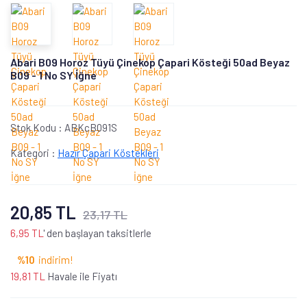
Abari B09 Horoz Tüyü Çinekop Çapari Kösteği 50ad Beyaz
B09 - 1 No SY İğne
Stok Kodu :
ABKcB091S
Kategori :
Hazır Çapari Köstekleri
20,85 TL
23,17 TL
6,95 TL
' den başlayan taksitlerle
%10
indirim!
19,81 TL
Havale ile Fiyatı