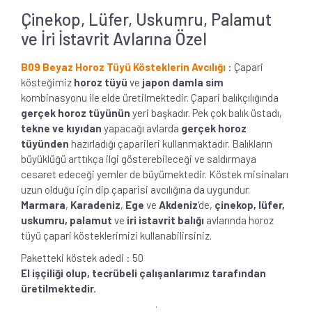
Çinekop, Lüfer, Uskumru, Palamut
ve İri İstavrit Avlarına Özel
B09 Beyaz Horoz Tüyü Kösteklerin Avcılığı
: Çapari
kösteğimiz
horoz tüyü
ve
japon damla sim
kombinasyonu ile elde üretilmektedir. Çapari balıkçılığında
gerçek horoz tüyünün
yeri başkadır. Pek çok balık üstadı,
tekne ve kıyıdan
yapacağı avlarda
gerçek horoz
tüyünden
hazırladığı çaparileri kullanmaktadır. Balıkların
büyüklüğü arttıkça ilgi gösterebileceği ve saldırmaya
cesaret edeceği yemler de büyümektedir. Köstek misinaları
uzun olduğu için dip çaparisi avcılığına da uygundur.
Marmara
,
Karadeniz
,
Ege
ve
Akdeniz
'de,
çinekop, lüfer,
uskumru, palamut
ve
iri istavrit balığı
avlarında horoz
tüyü çapari kösteklerimizi kullanabilirsiniz.
Paketteki köstek adedi : 50
El işçiliği olup, tecrübeli çalışanlarımız tarafından
üretilmektedir.
.