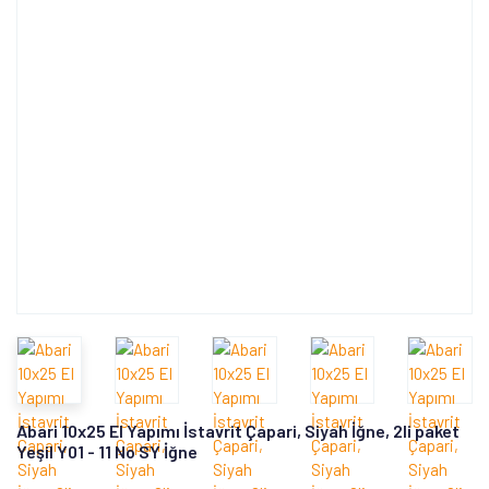
Abari 10x25 El Yapımı İstavrit Çapari, Siyah İğne, 2li paket
Yeşil Y01 - 11 No SY İğne