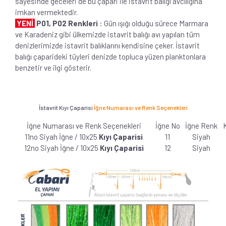
sayesinde geceleri de bu çapari ile istavrit balığı avcılığına
imkan vermektedir.
YENİ
P01, P02 Renkleri
: Gün ışığı olduğu sürece Marmara
ve Karadeniz gibi ülkemizde istavrit balığı avı yapılan tüm
denizlerimizde istavrit balıklarını kendisine çeker. İstavrit
balığı çaparideki tüyleri denizde topluca yüzen planktonlara
benzetir ve ilgi gösterir.
İstavrit Kıyı Çaparisi
İğne Numarası ve Renk Seçenekleri
İğne Numarası ve Renk Seçenekleri
İğne No
İğne Renk
11no Siyah İğne / 10x25
Kıyı Çaparisi
11
Siyah
12no Siyah İğne / 10x25
Kıyı Çaparisi
12
Siyah