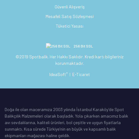
Güvenli Alışveriş
Mesafeli Satış Sözleşmesi
Tüketici Yasası
256 Bit SSL
©2019 Spotbalik. Her Hakkı Saklıdır. Kredi kartı bilgileriniz
korunmaktadır.
®
IdeaSoft
|
E-Ticaret
Doğa ile olan maceramıza 2003 yılında İstanbul Karaköy’de Spot
Balıkçılık Malzemeleri olarak başladık. Yola çıkarken amacımız balık
avı sevdalılarına, kaliteli ürünleri, bol çeşitle ve uygun fiyatlarla
sunmaktı. Kısa sürede Türkiye’nin en büyük ve kapsamlı balık
ekipmanları mağazası haline geldik.