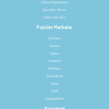
Zıpkın Ekipmanları
Şime Bot, Motor
Elektronik Gps
Popüler Markalar
Shimano
Okuma
Daiwa
Trabucco
Michigan
SakuraLine
Abari
DAM
SavageGear
Kurumsal