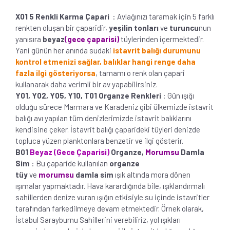
X01 5 Renkli Karma Çapari
: Avlağınızı taramak için 5 farklı
renkten oluşan bir çaparidir,
yeşilin tonları
ve
turuncu
nun
yanısıra
beyaz
(gece çaparisi)
tüylerinden içermektedir.
Yani günün her anında sudaki
istavrit balığı durumunu
kontrol etmenizi sağlar, balıklar hangi renge daha
fazla ilgi gösteriyorsa
, tamamı o renk olan çapari
kullanarak daha verimli bir av yapabilirsiniz.
Y01, Y02, Y05, Y10, T01 Organze Renkleri
: Gün ışığı
olduğu sürece Marmara ve Karadeniz gibi ülkemizde istavrit
balığı avı yapılan tüm denizlerimizde istavrit balıklarını
kendisine çeker. İstavrit balığı çaparideki tüyleri denizde
topluca yüzen planktonlara benzetir ve ilgi gösterir.
B01
Beyaz (Gece Çaparisi)
Organze,
Morumsu
Damla
Sim
: Bu çaparide kullanılan
organze
tüy
ve
morumsu
damla sim
ışık altında mora dönen
ışımalar yapmaktadır. Hava karardığında bile, ışıklandırmalı
sahillerden denize vuran ışığın etkisiyle su içinde istavritler
tarafından farkedilmeye devam etmektedir. Örnek olarak,
İstabul Sarayburnu Sahillerini verebiliriz, yol ışıkları