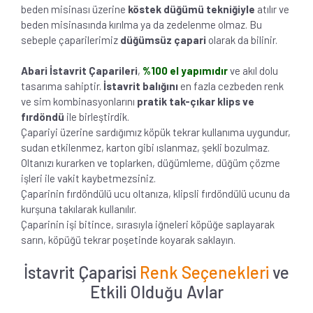
beden misinası üzerine
köstek düğümü tekniğiyle
atılır ve
beden misinasında kırılma ya da zedelenme olmaz. Bu
sebeple çaparilerimiz
düğümsüz çapari
olarak da bilinir.
Abari İstavrit Çaparileri
,
%100 el yapımıdır
ve akıl dolu
tasarıma sahiptir.
İstavrit balığını
en fazla cezbeden renk
ve sim kombinasyonlarını
pratik tak-çıkar klips ve
fırdöndü
ile birleştirdik.
Çapariyi üzerine sardığımız köpük tekrar kullanıma uygundur,
sudan etkilenmez, karton gibi ıslanmaz, şekli bozulmaz.
Oltanızı kurarken ve toplarken, düğümleme, düğüm çözme
işleri ile vakit kaybetmezsiniz.
Çaparinin fırdöndülü ucu oltanıza, klipsli fırdöndülü ucunu da
kurşuna takılarak kullanılır.
Çaparinin işi bitince, sırasıyla iğneleri köpüğe saplayarak
sarın, köpüğü tekrar poşetinde koyarak saklayın.
İstavrit Çaparisi
Renk Seçenekleri
ve
Etkili Olduğu Avlar