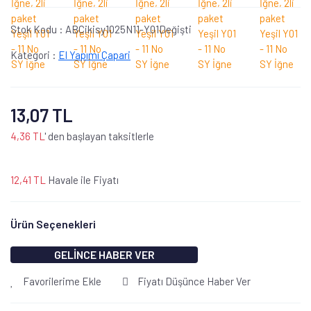
Stok Kodu :
ABCikisy1025N11-Y01Değişti
Kategori :
El Yapımı Çapari
13,07 TL
4,36 TL
' den başlayan taksitlerle
12,41 TL
Havale ile Fiyatı
Ürün Seçenekleri
GELİNCE HABER VER
Favorilerime Ekle
Fiyatı Düşünce Haber Ver