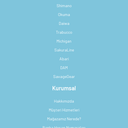
Shimano
Okuma
Daiwa
Trabucco
Michigan
SakuraLine
Abari
DAM
SavageGear
Kurumsal
Hakkımızda
Müşteri Hizmetleri
Mağazamız Nerede?
Banka Hesap Numaraları