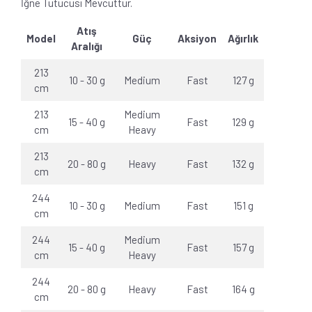
İğne Tutucusı Mevcuttur.
Atış
Model
Güç
Aksiyon
Ağırlık
Aralığı
213
10 - 30 g
Medium
Fast
127 g
cm
213
Medium
15 - 40 g
Fast
129 g
cm
Heavy
213
20 - 80 g
Heavy
Fast
132 g
cm
244
10 - 30 g
Medium
Fast
151 g
cm
244
Medium
15 - 40 g
Fast
157 g
cm
Heavy
244
20 - 80 g
Heavy
Fast
164 g
cm