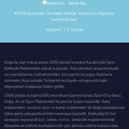
256 Bit SSL
©2019 Spotbalik. Her Hakkı Saklıdır. Kredi kartı bilgileriniz
korunmaktadır.
®
IdeaSoft
|
E-Ticaret
Doğa ile olan maceramıza 2003 yılında İstanbul Karaköy’de Spot
Balıkçılık Malzemeleri olarak başladık. Yola çıkarken amacımız balık
avı sevdalılarına, kaliteli ürünleri, bol çeşitle ve uygun fiyatlarla
sunmaktı. Kısa sürede Türkiye’nin en büyük ve kapsamlı balık
ekipmanları mağazası haline geldik.
2009 yılında açtığımız 600 metrekare üzerine kurulu SportCity Deniz,
Doğa, Av ve Spor Malzemeleri ile yeni bir boyut kazandık. Dalış
malzemeleri, outdoor spor ve kamp malzemeleri ile doğa sevdalılarına
daha geniş yelpazede ürünler sunmaya başladık. Balıkçılığı bir üst
seviyeye taşıyrarak bot, tekne, motor, denizcilik malzemelerinde
dünyanın en kaliteli markalarını bir çatı altında sizlerle buluşturduk.